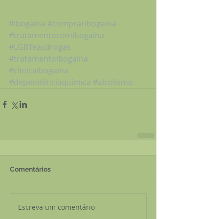
#ibogaína
#compraribogaína
#tratamentocomibogaína
#LGBTeasdrogas
#tratamentoibogaína
#clinicaibogaína
#dependênciaquimica
#alcolismo
Comentários
Escreva um comentário