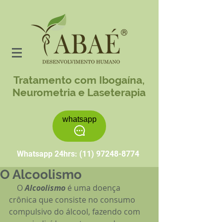
Tratamento com Ibogaína,
Neurometria e Laseterapia
whatsapp
Whatsapp 24hrs:
(11) 97248-8774
O Alcoolismo
    O 
Alcoolismo 
é uma doença 
crônica que consiste no consumo 
compulsivo do álcool, fazendo com 