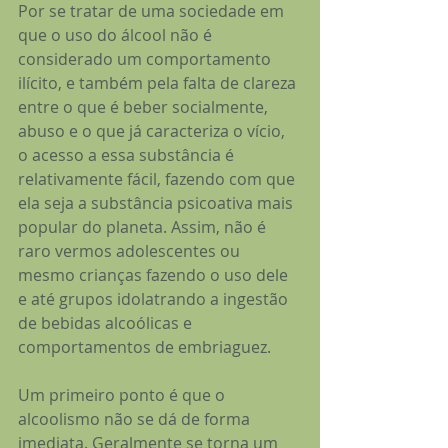
Por se tratar de uma sociedade em 
que o uso do álcool não é 
considerado um comportamento 
ilícito, e também pela falta de clareza 
entre o que é beber socialmente, 
abuso e o que já caracteriza o vício, 
o acesso a essa substância é 
relativamente fácil, fazendo com que 
ela seja a substância psicoativa mais 
popular do planeta. Assim, não é 
raro vermos adolescentes ou 
mesmo crianças fazendo o uso dele 
e até grupos idolatrando a ingestão 
de bebidas alcoólicas e 
comportamentos de embriaguez.
Um primeiro ponto é que o 
alcoolismo não se dá de forma 
imediata. Geralmente se torna um 