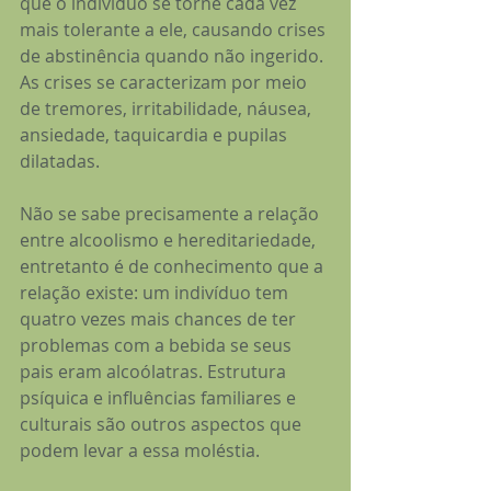
que o indivíduo se torne cada vez 
mais tolerante a ele, causando crises 
de abstinência quando não ingerido. 
As crises se caracterizam por meio 
de tremores, irritabilidade, náusea, 
ansiedade, taquicardia e pupilas 
dilatadas.
Não se sabe precisamente a relação 
entre alcoolismo e hereditariedade, 
entretanto é de conhecimento que a 
relação existe: um indivíduo tem 
quatro vezes mais chances de ter 
problemas com a bebida se seus 
pais eram alcoólatras. Estrutura 
psíquica e influências familiares e 
culturais são outros aspectos que 
podem levar a essa moléstia.