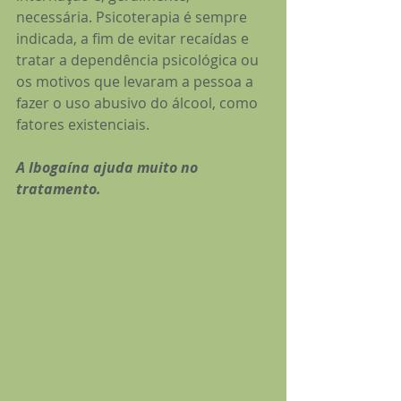
necessária. Psicoterapia é sempre 
indicada, a fim de evitar recaídas e 
tratar a dependência psicológica ou 
os motivos que levaram a pessoa a 
fazer o uso abusivo do álcool, como 
fatores existenciais.
A Ibogaína ajuda muito no 
tratamento.