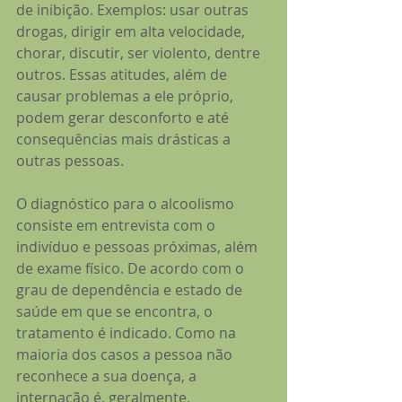
de inibição. Exemplos: usar outras 
drogas, dirigir em alta velocidade, 
chorar, discutir, ser violento, dentre 
outros. Essas atitudes, além de 
causar problemas a ele próprio, 
podem gerar desconforto e até 
consequências mais drásticas a 
outras pessoas.
O diagnóstico para o alcoolismo 
consiste em entrevista com o 
indivíduo e pessoas próximas, além 
de exame físico. De acordo com o 
grau de dependência e estado de 
saúde em que se encontra, o 
tratamento é indicado. Como na 
maioria dos casos a pessoa não 
reconhece a sua doença, a 
internação é, geralmente, 