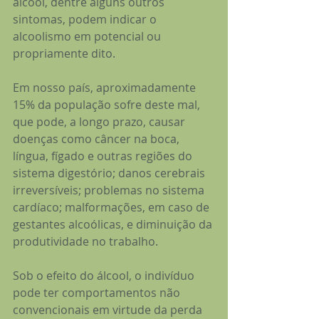
álcool, dentre alguns outros 
sintomas, podem indicar o 
alcoolismo em potencial ou 
propriamente dito.
Em nosso país, aproximadamente 
15% da população sofre deste mal, 
que pode, a longo prazo, causar 
doenças como câncer na boca, 
língua, fígado e outras regiões do 
sistema digestório; danos cerebrais 
irreversíveis; problemas no sistema 
cardíaco; malformações, em caso de 
gestantes alcoólicas, e diminuição da 
produtividade no trabalho.
Sob o efeito do álcool, o indivíduo 
pode ter comportamentos não 
convencionais em virtude da perda 