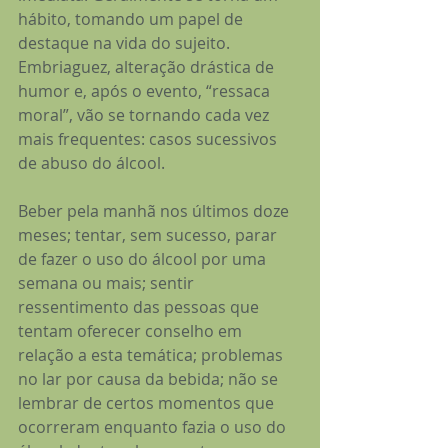
hábito, tomando um papel de 
destaque na vida do sujeito. 
Embriaguez, alteração drástica de 
humor e, após o evento, “ressaca 
moral”, vão se tornando cada vez 
mais frequentes: casos sucessivos 
de abuso do álcool.
Beber pela manhã nos últimos doze 
meses; tentar, sem sucesso, parar 
de fazer o uso do álcool por uma 
semana ou mais; sentir 
ressentimento das pessoas que 
tentam oferecer conselho em 
relação a esta temática; problemas 
no lar por causa da bebida; não se 
lembrar de certos momentos que 
ocorreram enquanto fazia o uso do 