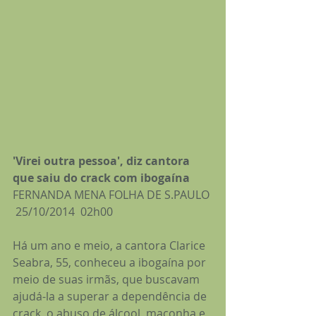
'Virei outra pessoa', diz cantora 
que saiu do crack com ibogaína
FERNANDA MENA FOLHA DE S.PAULO 
 25/10/2014  02h00
Há um ano e meio, a cantora Clarice 
Seabra, 55, conheceu a ibogaína por 
meio de suas irmãs, que buscavam 
ajudá-la a superar a dependência de 
crack, o abuso de álcool, maconha e 