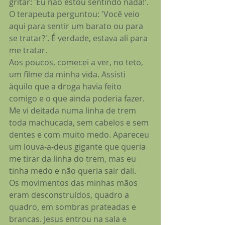
gritar: 'Eu não estou sentindo nada!'.
O terapeuta perguntou: 'Você veio 
aqui para sentir um barato ou para 
se tratar?'. É verdade, estava ali para 
me tratar.
Aos poucos, comecei a ver, no teto, 
um filme da minha vida. Assisti 
àquilo que a droga havia feito 
comigo e o que ainda poderia fazer. 
Me vi deitada numa linha de trem 
toda machucada, sem cabelos e sem 
dentes e com muito medo. Apareceu 
um louva-a-deus gigante que queria 
me tirar da linha do trem, mas eu 
tinha medo e não queria sair dali.
Os movimentos das minhas mãos 
eram desconstruídos, quadro a 
quadro, em sombras prateadas e 
brancas. Jesus entrou na sala e 