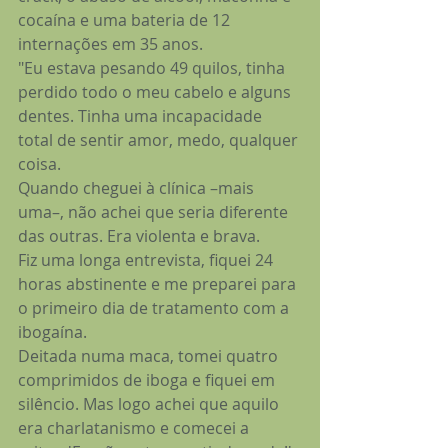
cocaína e uma bateria de 12 
internações em 35 anos.
"Eu estava pesando 49 quilos, tinha 
perdido todo o meu cabelo e alguns 
dentes. Tinha uma incapacidade 
total de sentir amor, medo, qualquer 
coisa.
Quando cheguei à clínica –mais 
uma–, não achei que seria diferente 
das outras. Era violenta e brava.
Fiz uma longa entrevista, fiquei 24 
horas abstinente e me preparei para 
o primeiro dia de tratamento com a 
ibogaína.
Deitada numa maca, tomei quatro 
comprimidos de iboga e fiquei em 
silêncio. Mas logo achei que aquilo 
era charlatanismo e comecei a 