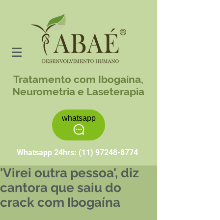
Tratamento com Ibogaína,
Neurometria e Laseterapia
whatsapp
Whatsapp 24hrs:
(11) 97248-8774
'Virei outra pessoa', diz
cantora que saiu do
crack com Ibogaína