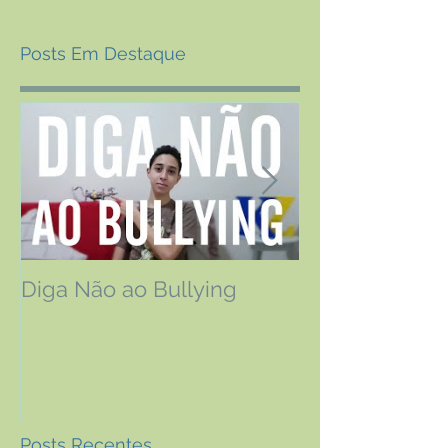
Posts Em Destaque
Diga Não ao Bullying
Os efeitos da 
Relatos de pa
fizeram o trat
Posts Recentes