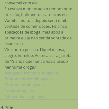
conversei com ele.
Eu estava monitorada o tempo todo: 
pressão, batimentos cardíacos etc. 
Vomitei muito e depois senti muita 
vontade de comer doces. Fiz cinco 
aplicações de iboga, mas após a 
primeira eu já não sentia vontade de 
usar crack.
Virei outra pessoa. Fiquei mansa, 
alegre, humilde. Voltei a ser a garota 
de 19 anos que nunca havia usado 
nenhuma droga."
#ibogaína
#compraribogaína
#tratamentocomibogaína
#tratamentoibogaína
#clinicaibogaína
#dependênciaquimica