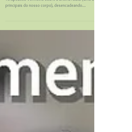
Dependência Química
LASERTERAPIA consiste na aplicação direta do Laser
Terapêutico Vermelho sobre a artéria radial (uma das
principais do nosso corpo), desencadeando
sequência de efeitos fisiológicos benéficos e
ACELERANDO A DESENTOXICAÇĀO . A Terapia Laser
age diretamente no sistema imunológico, energizando
as células de defesa, combatendo radicais livres, com
uma ação antioxidante, ajudando a proteger os
órgãos dos danos causados pela dependência.
Melhora a oxigenação sanguínea e o transporte