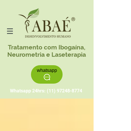
Tratamento com Ibogaína,
Neurometria e Laseterapia
whatsapp
Whatsapp 24hrs:
(11) 97248-8774