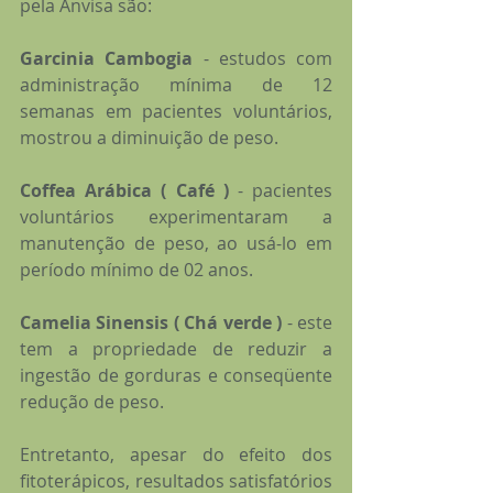
pela Anvisa são:
Garcinia Cambogia 
- estudos com 
administração mínima de 12 
semanas em pacientes voluntários, 
mostrou a diminuição de peso.
Coffea Arábica ( Café ) 
- pacientes 
voluntários experimentaram a 
manutenção de peso, ao usá-lo em 
período mínimo de 02 anos.
Camelia Sinensis ( Chá verde ) 
- este 
tem a propriedade de reduzir a 
ingestão de gorduras e conseqüente 
redução de peso.
Entretanto, apesar do efeito dos 
fitoterápicos, resultados satisfatórios 