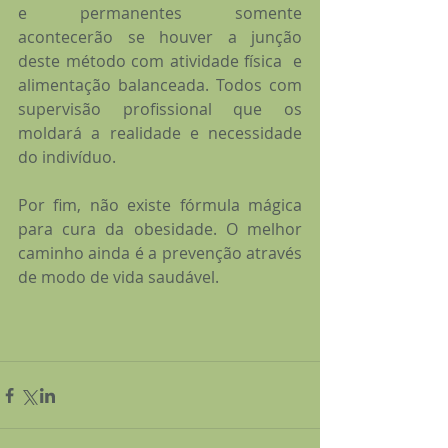
e permanentes somente 
acontecerão se houver a junção  
deste método com atividade física  e 
alimentação balanceada. Todos com 
supervisão profissional que os 
moldará a realidade e necessidade 
do indivíduo.
Por fim, não existe fórmula mágica 
para cura da obesidade. O melhor 
caminho ainda é a prevenção através 
de modo de vida saudável.