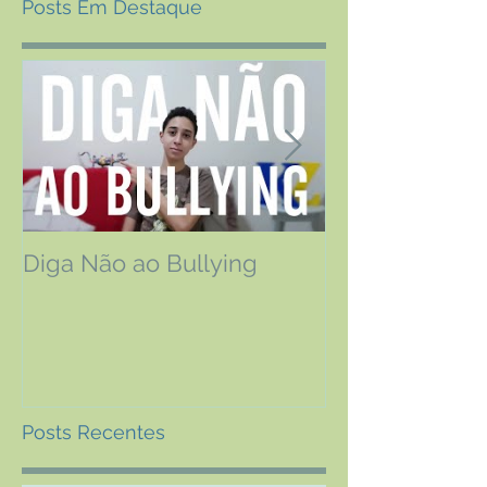
Posts Em Destaque
Diga Não ao Bullying
Os efeitos da 
Relatos de pa
fizeram o trat
Posts Recentes