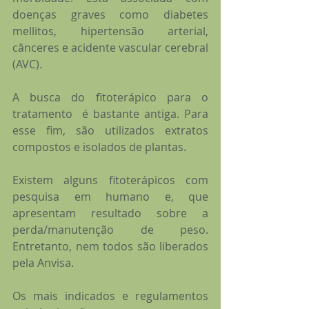
doenças graves como diabetes 
mellitos, hipertensão arterial, 
cânceres e acidente vascular cerebral 
(AVC). 
A busca do fitoterápico para o 
tratamento  é bastante antiga. Para 
esse fim, são utilizados extratos 
compostos e isolados de plantas. 
Existem alguns fitoterápicos com 
pesquisa em humano e, que 
apresentam resultado sobre a 
perda/manutenção de peso. 
Entretanto, nem todos são liberados 
pela Anvisa.
Os mais indicados e regulamentos 