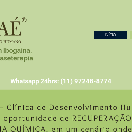
INÍCIO
 Ibogaína,
aseterapia
whatsapp
Whatsapp 24hrs: (11) 97248-8774
– Clínica de Desenvolvimento 
l oportunidade de RECUPERAÇÃO 
IA QUÍMICA
, em um cenário ond