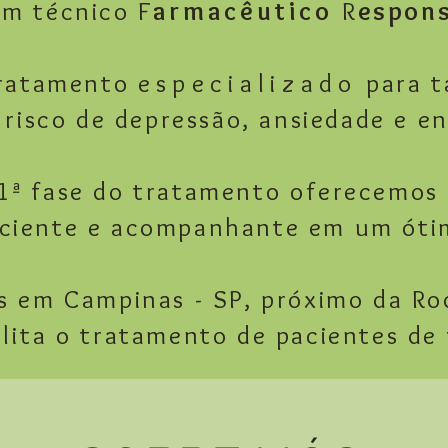
om técnico F
armacêutico
R
espons
ratamento
especializado
para t
 risco de depressão, ansiedade e e
1ª fase do tratamento oferecemo
aciente e acompanhante em um óti
s em Campinas - SP, próximo da Rod
lita o tratamento de pacientes de 