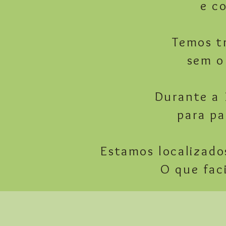
e c
Temos t
sem o
Durante a 
para p
Estamos localizado
O que faci