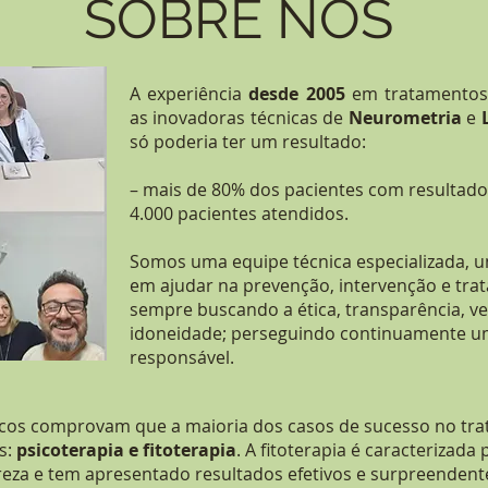
SOBRE NÓS
A experiência
desde 2005
em tratamentos
as inovadoras técnicas de
Neurometria
e
L
só poderia ter um resultado:
– mais de 80% dos pacientes com resultados
4.000 pacientes atendidos.
Somos uma equipe técnica especializada, u
em ajudar na prevenção, intervenção e tr
sempre buscando a ética, transparência, v
idoneidade; perseguindo continuamente u
responsável.
ficos comprovam que a maioria dos casos de sucesso no t
s:
psicoterapia e fitoterapia
. A fitoterapia é caracterizad
reza e tem apresentado resultados efetivos e surpreendent