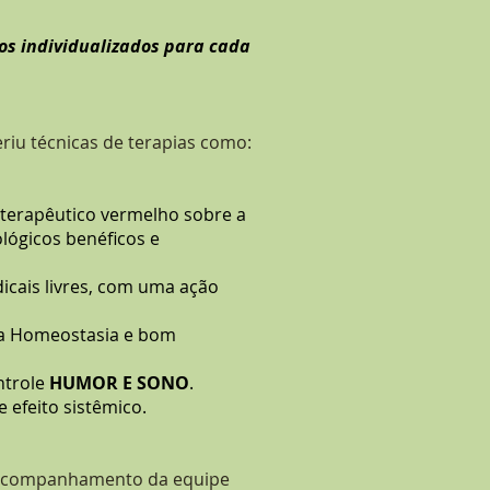
os individualizados para cada
riu técnicas de terapias como:
r terapêutico vermelho sobre a
ológicos benéficos e
icais livres, com uma ação
o a Homeostasia e bom
ntrole
HUMOR E SONO
.
 efeito sistêmico.
 acompanhamento da equipe