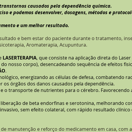
s transtornos causados pela dependência química.
iso e podemos desenvolver, dosagens, métodos e protocol
amento e um melhor resultado.
sultado e bem estar do paciente durante o tratamento, inse
sicoterapia, Aromaterapia, Acupuntura.
de
LASERTERAPIA
, que consiste na aplicação direta do Lase
is do nosso corpo), desencadeando sequência de efeitos fisi
ĀO
.
ológico, energizando as células de defesa, combatendo rad
er os órgãos dos danos causados pela dependência.
e o transporte de nutrientes para o cérebro. Favorecend
 liberação de beta endorfinas e serotonina, melhorando co
vasivo, sem efeito colateral, com rápido resultado clínico e
s de manutenção e reforço do medicamento em casa, com