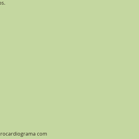
os.
etrocardiograma com