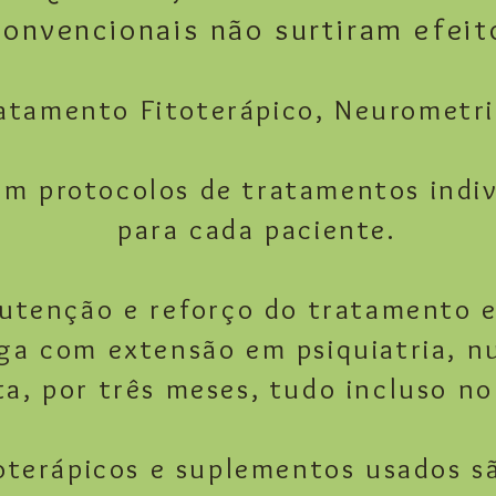
convencionais
não surtiram efeit
atamento Fitoterápic
o, N
eurometri
om protocolos de tratamentos indiv
para cada paciente.
utenção e reforço do tratamento
ga com extensão em psiquiatria, nu
ta,
por três meses, tudo incluso n
toterápicos e suplementos usados s