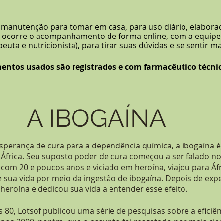
e manutenção para tomar em casa, para uso diário, elabor
de ocorre o acompanhamento de forma online, com a equipe
peuta e nutricionista), para tirar suas dúvidas e se sentir m
mentos usados são registrados e com farmacêutico técni
A IBOGAÍNA
perança de cura para a dependência química, a ibogaína é 
 África. Seu suposto poder de cura começou a ser falado n
om 20 e poucos anos e viciado em heroína, viajou para Áfr
e sua vida por meio da ingestão de ibogaína. Depois de exp
heroína e dedicou sua vida a entender esse efeito.
80, Lotsof publicou uma série de pesquisas sobre a eficiên