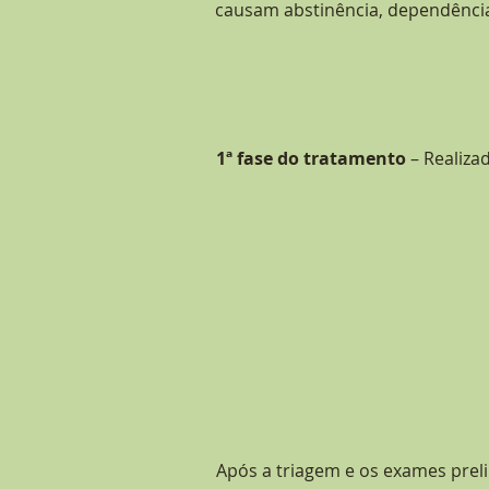
causam abstinência, dependênci
1ª fase do tratamento
– Realizad
Após a tria
gem e os exames prel