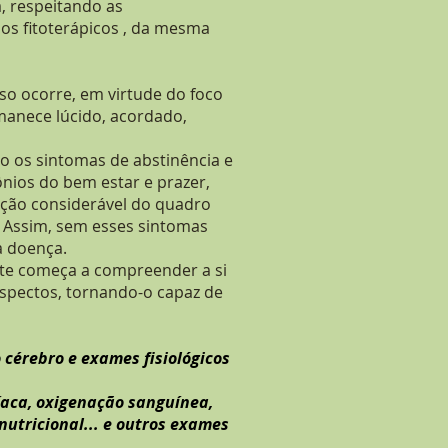
a, respeitando as
s fitoterápicos , da
mesma
sso ocorre, em virtude do foco
manece lúcido, acordado,
mo os sintomas de abstinência e
nios do bem estar e prazer,
uição
considerável do quadro
. Assim, sem esses sintomas
a doença.
ente começa a compreender a si
spectos, tornando-o capaz de
érebro e exames fisiológicos
díaca, oxigenação sanguínea,
nutricional... e outros exames