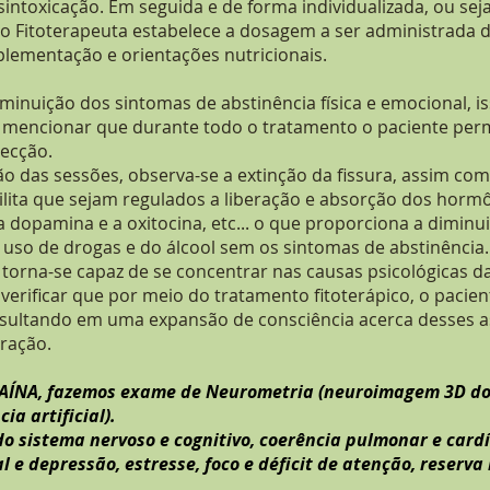
esintoxicação. Em seguida e de forma individualizada, ou sej
 o Fitoterapeuta esta
belece a dosagem a ser administrada do
uplementação e orientações nutricionais.
iminuição dos sintomas de abstinência física e emocional, i
 mencionar que durante todo o tratamento o paciente per
ecção.
ão das sessões, observa-se a extinção da fissura, assim co
lita que sejam regulados a liberação e absorção dos hormô
a dopamina e a oxitocina, etc... o que proporciona a dimin
 uso de drogas e do álcool sem os sintomas de abstinência
e torna-se capaz de se concentrar nas causas psicológicas d
verificar que por meio do tratamento fitoterápico, o paci
esultando em uma expansão de consciência acerca desses a
ração.
ÍNA, fazemos exame de Neurometria (neuroimagem 3D do c
a artificial).
 do sistema nervoso e cognitivo, coerência pulmonar e car
 e depressão, estresse, foco e déficit de atenção, reserva 