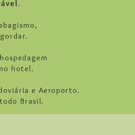
ável
.
abagismo,
ngordar.
s hospedagem
mo hotel.
oviária e Aeroporto.
todo Brasil.