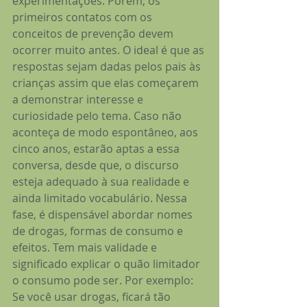
experimentações. Porém, os 
primeiros contatos com os 
conceitos de prevenção devem 
ocorrer muito antes. O ideal é que as 
respostas sejam dadas pelos pais às 
crianças assim que elas começarem 
a demonstrar interesse e 
curiosidade pelo tema. Caso não 
aconteça de modo espontâneo, aos 
cinco anos, estarão aptas a essa 
conversa, desde que, o discurso 
esteja adequado à sua realidade e 
ainda limitado vocabulário. Nessa 
fase, é dispensável abordar nomes 
de drogas, formas de consumo e 
efeitos. Tem mais validade e 
significado explicar o quão limitador 
o consumo pode ser. Por exemplo: 
Se você usar drogas, ficará tão 