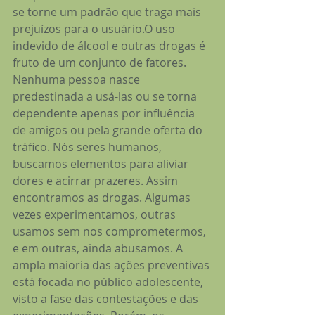
se torne um padrão que traga mais 
prejuízos para o usuário.O uso 
indevido de álcool e outras drogas é 
fruto de um conjunto de fatores. 
Nenhuma pessoa nasce 
predestinada a usá-las ou se torna 
dependente apenas por influência 
de amigos ou pela grande oferta do 
tráfico. Nós seres humanos, 
buscamos elementos para aliviar 
dores e acirrar prazeres. Assim 
encontramos as drogas. Algumas 
vezes experimentamos, outras 
usamos sem nos comprometermos, 
e em outras, ainda abusamos. A 
ampla maioria das ações preventivas 
está focada no público adolescente, 
visto a fase das contestações e das 