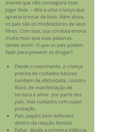
doente que não conseguirá mais 
jogar bola. – dito a uma criança que 
aprecia brincar de bola. Além disso, 
os pais são os modeladores de seus 
filhos. Com isso, sua conduta ensina 
muito mais que suas palavras.
Sendo assim: O que os pais podem 
fazer para prevenir as drogas?
Desde o nascimento, a criança 
precisa de cuidados básicos 
também de afetividade, contato 
físico, de manifestação de 
ternura e amor  por parte dos 
pais, mas cuidados com super 
proteção.
Pais: papéis bem definidos 
dentro da relação familiar.
Evitar, desde a primeira infância, 