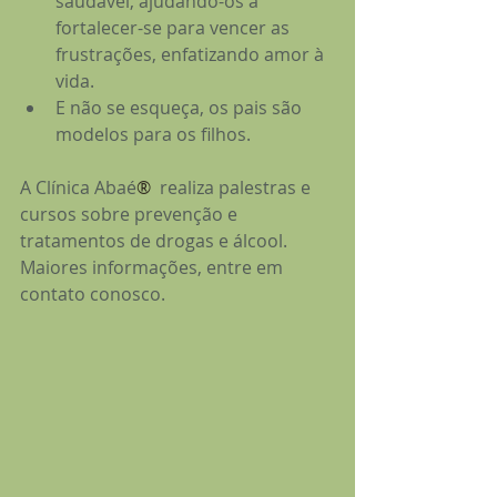
saudável, ajudando-os a 
fortalecer-se para vencer as 
frustrações, enfatizando amor à 
vida.
E não se esqueça, os pais são 
modelos para os filhos.
A Clínica Abaé
®
  realiza palestras e 
cursos sobre prevenção e 
tratamentos de drogas e álcool.  
Maiores informações, entre em 
contato conosco.