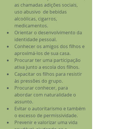
as chamadas adições sociais, 
uso abusivo  de bebidas 
alcoólicas, cigarros, 
medicamentos.
Orientar o desenvolvimento da 
identidade pessoal.
Conhecer os amigos dos filhos e 
aproximá-los de sua casa.
Procurar ter uma participação 
ativa junto a escola dos filhos.
Capacitar os filhos para resistir 
às pressões do grupo.
Procurar conhecer, para 
abordar com naturalidade o 
assunto.
Evitar o autoritarismo e também 
o excesso de permissividade.
Prevenir e valorizar uma vida 