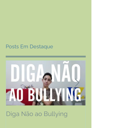
Posts Em Destaque
Diga Não ao Bullying
Os efeitos da 
Relatos de pa