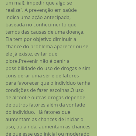
um mal); impedir que algo se 
realize". A prevenção em saúde 
indica uma ação antecipada, 
baseada no conhecimento que 
temos das causas de uma doença. 
Ela tem por objetivo diminuir a 
chance do problema aparecer ou se 
ele já existe, evitar que 
piore.Prevenir não é banir a 
possibilidade do uso de drogas e sim 
considerar uma série de fatores 
para favorecer que o indivíduo tenha 
condições de fazer escolhas.O uso 
de álcool e outras drogas depende 
de outros fatores além da vontade 
do indivíduo. Há fatores que 
aumentam as chances de iniciar o 
uso, ou ainda, aumentam as chances 
de que esse uso inicial ou moderado 