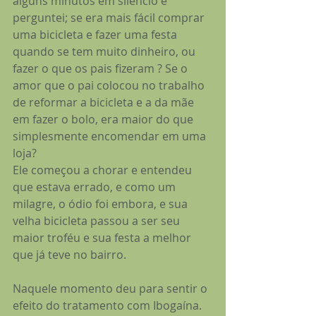
alguns minutos em silêncio e 
perguntei; se era mais fácil comprar 
uma bicicleta e fazer uma festa 
quando se tem muito dinheiro, ou 
fazer o que os pais fizeram ? Se o 
amor que o pai colocou no trabalho 
de reformar a bicicleta e a da mãe 
em fazer o bolo, era maior do que 
simplesmente encomendar em uma 
loja?
Ele começou a chorar e entendeu 
que estava errado, e como um 
milagre, o ódio foi embora, e sua 
velha bicicleta passou a ser seu 
maior troféu e sua festa a melhor 
que já teve no bairro.
Naquele momento deu para sentir o 
efeito do tratamento com Ibogaína. 