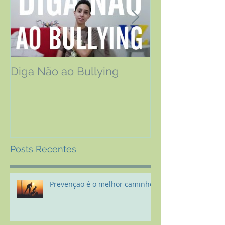
Diga Não ao Bullying
Os efeitos da 
Relatos de pa
fizeram o trat
Posts Recentes
Prevenção é o melhor caminho