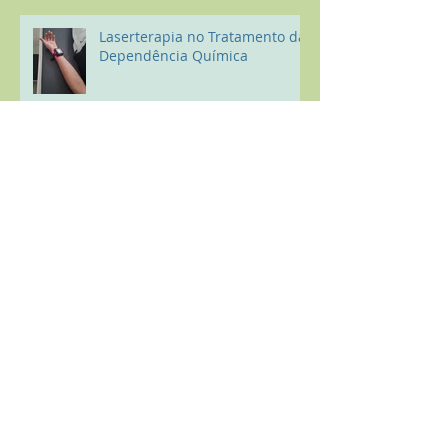
Laserterapia no Tratamento da
Dependência Química
A Neurometria no tratamento
da Dependência Química
O que acontece com o corpo se
você deixar de beber álcool por
28 dias?
Diga Não ao Bullying