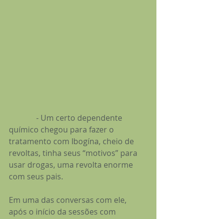
              - Um certo dependente 
químico chegou para fazer o 
tratamento com Ibogína, cheio de 
revoltas, tinha seus “motivos” para 
usar drogas, uma revolta enorme 
com seus pais.
Em uma das conversas com ele, 
após o início da sessões com 