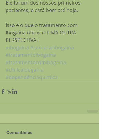
Ele foi um dos nossos primeiros 
pacientes, e está bem até hoje.
Isso é o que o tratamento com 
Ibogaína oferece: UMA OUTRA 
PERSPECTIVA !
#ibogaína
#compraribogaína
#tratamentoibogaína
#tratamentocomibogaína
#clinicaibogaína
#dependênciaquimica
Comentários