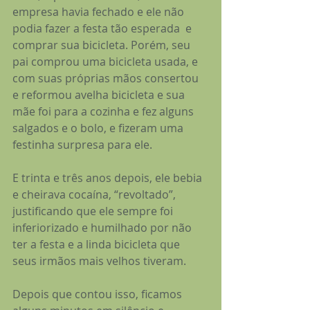
empresa havia fechado e ele não 
podia fazer a festa tão esperada  e 
comprar sua bicicleta. Porém, seu 
pai comprou uma bicicleta usada, e 
com suas próprias mãos consertou 
e reformou avelha bicicleta e sua 
mãe foi para a cozinha e fez alguns 
salgados e o bolo, e fizeram uma 
festinha surpresa para ele.
E trinta e três anos depois, ele bebia 
e cheirava cocaína, “revoltado”, 
justificando que ele sempre foi 
inferiorizado e humilhado por não 
ter a festa e a linda bicicleta que 
seus irmãos mais velhos tiveram.
Depois que contou isso, ficamos 