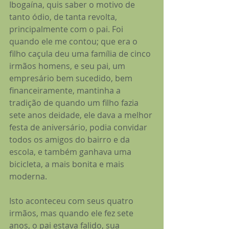
Ibogaína, quis saber o motivo de 
tanto ódio, de tanta revolta, 
principalmente com o pai. Foi 
quando ele me contou; que era o 
filho caçula deu uma família de cinco 
irmãos homens, e seu pai, um 
empresário bem sucedido, bem 
financeiramente, mantinha a 
tradição de quando um filho fazia 
sete anos deidade, ele dava a melhor 
festa de aniversário, podia convidar 
todos os amigos do bairro e da 
escola, e também ganhava uma 
bicicleta, a mais bonita e mais 
moderna.
Isto aconteceu com seus quatro 
irmãos, mas quando ele fez sete 
anos, o pai estava falido, sua 